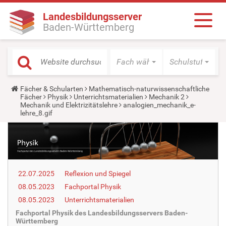
Landesbildungsserver
Baden-Württemberg
Fach wählen
Schulstufe wäh
Y
Fächer & Schularten
Mathematisch-naturwissenschaftliche
o
Fächer
Physik
Unterrichtsmaterialien
Mechanik 2
u
Mechanik und Elektrizitätslehre
analogien_mechanik_e-
a
lehre_8.gif
r
e
h
e
r
e
:
22.07.2025
Reflexion und Spiegel
08.05.2023
Fachportal Physik
08.05.2023
Unterrichtsmaterialien
Fachportal Physik des Landesbildungsservers Baden-
Württemberg