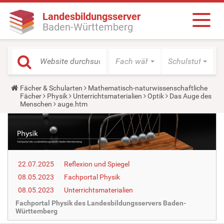
Landesbildungsserver
Baden-Württemberg
Fach wählen
Schulstufe wäh
Y
Fächer & Schularten
Mathematisch-naturwissenschaftliche
o
Fächer
Physik
Unterrichtsmaterialien
Optik
Das Auge des
u
Menschen
auge.htm
a
r
e
h
e
r
e
22.07.2025
Reflexion und Spiegel
:
08.05.2023
Fachportal Physik
08.05.2023
Unterrichtsmaterialien
Fachportal Physik des Landesbildungsservers Baden-
Württemberg