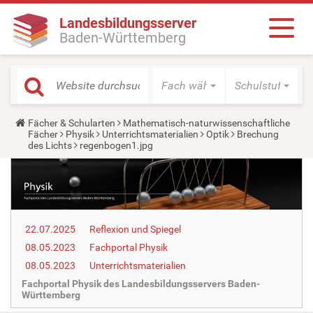
Landesbildungsserver
Baden-Württemberg
Fach wählen
Schulstufe wäh
Y
Fächer & Schularten
Mathematisch-naturwissenschaftliche
o
Fächer
Physik
Unterrichtsmaterialien
Optik
Brechung
u
des Lichts
regenbogen1.jpg
a
r
e
h
e
r
e
22.07.2025
Reflexion und Spiegel
:
08.05.2023
Fachportal Physik
08.05.2023
Unterrichtsmaterialien
Fachportal Physik des Landesbildungsservers Baden-
Württemberg