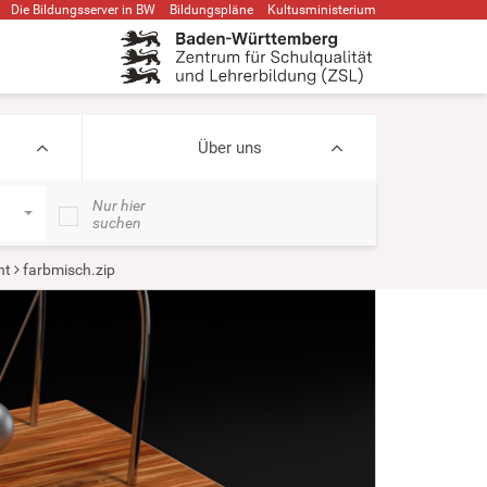
Die Bildungsserver in BW
Bildungspläne
Kultusministerium
Über uns
Nur hier
suchen
ht
farbmisch.zip