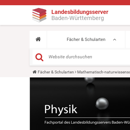
Landesbildungsserver
Baden-Württemberg
Fächer & Schularten
Y
Fächer & Schularten
Mathematisch-naturwissensc
o
u
a
r
e
h
e
r
e
: