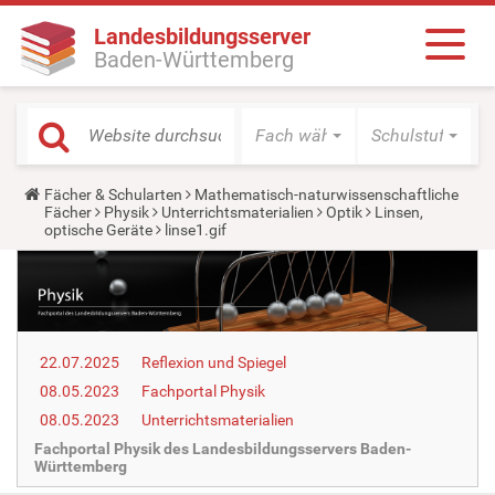
Landesbildungsserver
Baden-Württemberg
Fach wählen
Schulstufe wäh
Y
Fächer & Schularten
Mathematisch-naturwissenschaftliche
o
Fächer
Physik
Unterrichtsmaterialien
Optik
Linsen,
u
optische Geräte
linse1.gif
a
r
e
h
e
r
e
22.07.2025
Reflexion und Spiegel
:
08.05.2023
Fachportal Physik
08.05.2023
Unterrichtsmaterialien
Fachportal Physik des Landesbildungsservers Baden-
Württemberg