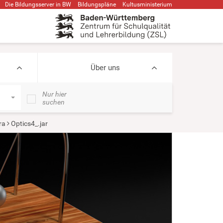
Die Bildungsserver in BW
Bildungspläne
Kultusministerium
Über uns
Nur hier
suchen
ra
Optics4_.jar