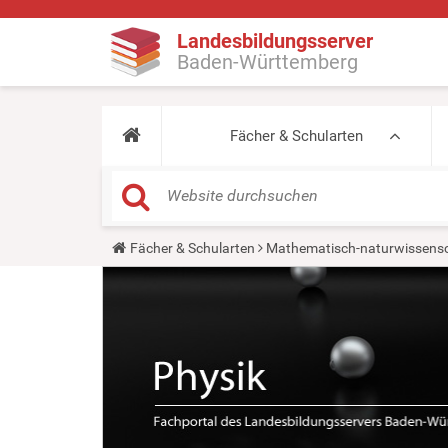
Landesbildungsserver
Baden-Württemberg
Fächer & Schularten
Y
Fächer & Schularten
Mathematisch-naturwissensc
o
u
a
r
e
h
e
r
e
: