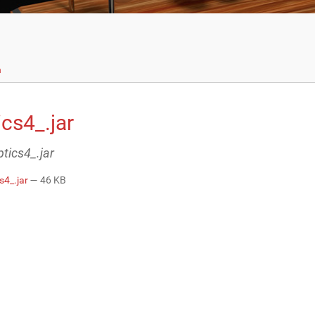
n
cs4_.jar
ptics4_.jar
s4_.jar
— 46 KB