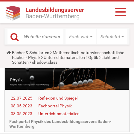
Landesbildungsserver
Baden-Württemberg
Fach wählen
Schulstufe wäh
Y
Fächer & Schularten
Mathematisch-naturwissenschaftliche
o
Fächer
Physik
Unterrichtsmaterialien
Optik
Licht und
u
Schatten
shadow.class
a
r
e
h
e
r
e
22.07.2025
Reflexion und Spiegel
:
08.05.2023
Fachportal Physik
08.05.2023
Unterrichtsmaterialien
Fachportal Physik des Landesbildungsservers Baden-
Württemberg