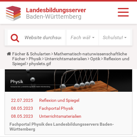
Landesbildungsserver
Baden-Württemberg
Fach wählen
Schulstufe wäh
Y
Fächer & Schularten
Mathematisch-naturwissenschaftliche
o
Fächer
Physik
Unterrichtsmaterialien
Optik
Reflexion und
u
Spiegel
physlets.gif
a
r
e
h
e
r
e
22.07.2025
Reflexion und Spiegel
:
08.05.2023
Fachportal Physik
08.05.2023
Unterrichtsmaterialien
Fachportal Physik des Landesbildungsservers Baden-
Württemberg