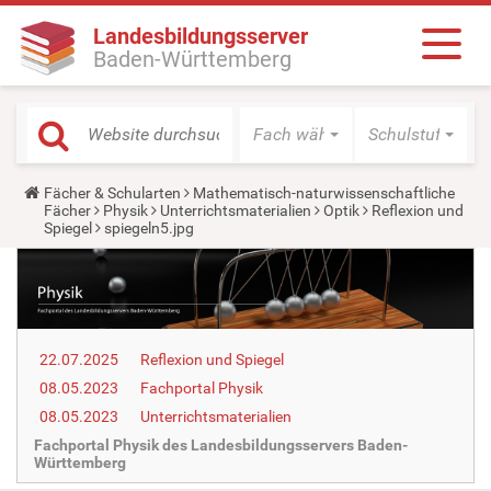
Landesbildungsserver
Baden-Württemberg
Fach wählen
Schulstufe wäh
Y
Fächer & Schularten
Mathematisch-naturwissenschaftliche
o
Fächer
Physik
Unterrichtsmaterialien
Optik
Reflexion und
u
Spiegel
spiegeln5.jpg
a
r
e
h
e
r
e
22.07.2025
Reflexion und Spiegel
:
08.05.2023
Fachportal Physik
08.05.2023
Unterrichtsmaterialien
Fachportal Physik des Landesbildungsservers Baden-
Württemberg