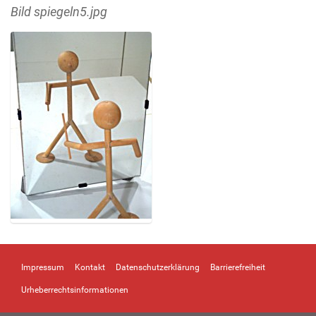
Bild spiegeln5.jpg
Z
e
i
Impressum
Kontakt
Datenschutzerklärung
Barrierefreiheit
g
e
Urheberrechtsinformationen
B
i