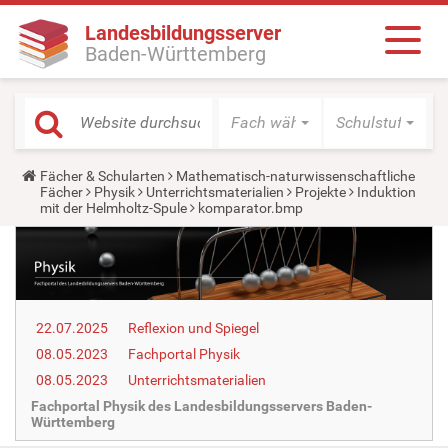
Landesbildungsserver
Baden-Württemberg
Fach wählen
Schulstufe wäh
Y
Fächer & Schularten
Mathematisch-naturwissenschaftliche
o
Fächer
Physik
Unterrichtsmaterialien
Projekte
Induktion
u
mit der Helmholtz-Spule
komparator.bmp
a
r
e
h
e
r
e
22.07.2025
Reflexion und Spiegel
:
08.05.2023
Fachportal Physik
08.05.2023
Unterrichtsmaterialien
Fachportal Physik des Landesbildungsservers Baden-
Württemberg