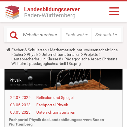
Landesbildungsserver
Baden-Württemberg
Fach wählen
Schulstufe wäh
Y
Fächer & Schularten
Mathematisch-naturwissenschaftliche
o
Fächer
Physik
Unterrichtsmaterialien
Projekte
u
Lautsprecherbau in Klasse 8
Pädagogische Arbeit Christina
a
Willhalm
paedagogischearbeit18x.png
r
e
h
e
r
e
:
22.07.2025
Reflexion und Spiegel
08.05.2023
Fachportal Physik
08.05.2023
Unterrichtsmaterialien
Fachportal Physik des Landesbildungsservers Baden-
Württemberg