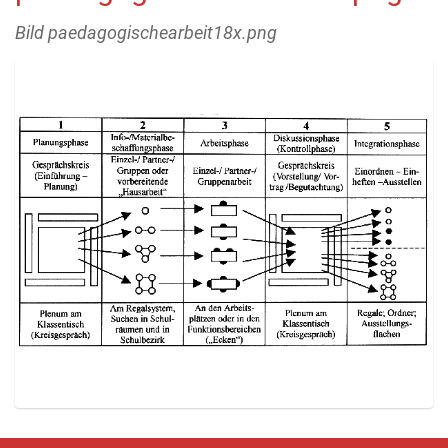
Bild paedagogischearbeit18x.png
Z
e