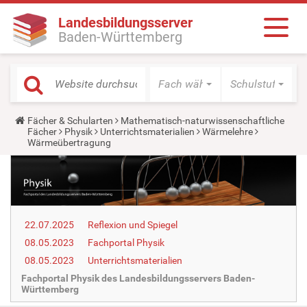
Landesbildungsserver
Baden-Württemberg
Fach wählen
Schulstufe wäh
Y
Fächer & Schularten
Mathematisch-naturwissenschaftliche
o
Fächer
Physik
Unterrichtsmaterialien
Wärmelehre
u
Wärmeübertragung
a
r
e
h
e
r
e
22.07.2025
Reflexion und Spiegel
:
08.05.2023
Fachportal Physik
08.05.2023
Unterrichtsmaterialien
Fachportal Physik des Landesbildungsservers Baden-
Württemberg