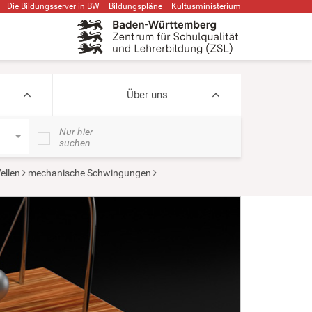
Die Bildungsserver in BW
Bildungspläne
Kultusministerium
Über uns
Nur hier
suchen
ellen
mechanische Schwingungen