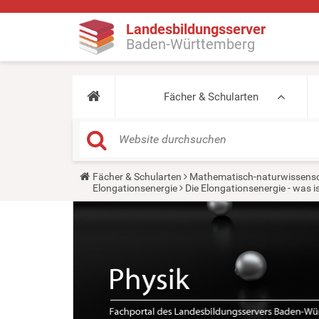
Landesbildungsserver
Baden-Württemberg
Fächer & Schularten
Y
Fächer & Schularten
Mathematisch-naturwissensc
o
Elongationsenergie
Die Elongationsenergie - was i
u
a
r
e
h
e
r
e
: