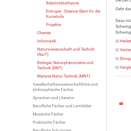
Relativitätstheorie
Geht das
Entropie - Science-Slam für die
Kursstufe
Dazu müs
Projekte
Schwinge
Schwingu
Chemie
Informatik
Herle
Naturwissenschaft und Technik
Verti
(NwT)
Elong
Biologie, Naturphänomene und
Vergl
Technik (BNT)
Materie-Natur-Technik (MNT)
Gesellschaftswissenschaftliche und
philosophische Fächer
Sprachen und Literatur
Berufliche Fächer und Lernfelder
Musische Fächer
Praktische Fächer
Berufliche Schularten