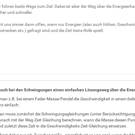
 führen
beide Wege
zum Ziel. Dabei ist aber der Weg über die Energieerha
her und schneller.
eht uns immer dann offen, wenn nur Energien (also auch Höhen, Geschwin
strecken etc.) gefragt sind und die
Zeit keine Rolle spielt.
 auch bei den Schwingungen einen einfachen Lösungsweg über die Ene
an z.B. bei einem Feder-Masse-Pendel die
Geschwindigkeit in einem bel
nz einfach:
n muss zunächst die Schwingungsgleichungen (unter Berücksichtigung 
nach mit der Weg-Zeit-Gleichung berechnen, wann die Masse diesen Punk
d zuletzt diese Zeit in die Geschwindigkeits-Zeit-Gleichung einsetzen.
dient dabei nur als
Zwischengröße
- eigentlich ist es uns egal, wann die Ma