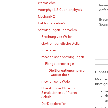
Wärmelehre
Immer
Atomphysik & Quantenphysik
einfac
Mechanik 2
Er st
Elektrizitätslehre 2
Spann
Schwingungen und Wellen
Brechung von Wellen
elektromagnetische Wellen
Interferenz
mechanische Schwingungen
Elongationsenergie
Die Elongationsenergie
Gibt es
- was ist das?
Möchte m
mechanische Wellen
nicht ga
Übersicht der Filme und
ma
Simulationen auf Planet
da
Schule
un
Der Dopplereffekt
Die Zeit 