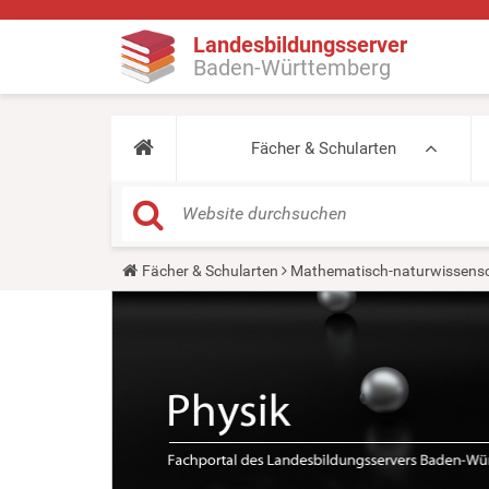
Landesbildungsserver
Baden-Württemberg
Fächer & Schularten
Y
Fächer & Schularten
Mathematisch-naturwissensc
o
u
a
r
e
h
e
r
e
: