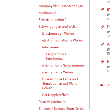
op
Atomphysik & Quantenphysik
I
Mechanik 2
Wi
au
Elektrizitätslehre 2
D
Schwingungen und Wellen
We
Brechung von Wellen
gl
elektromagnetische Wellen
A
Interferenz
Wa
Di
Programme zur
Interferenz
B
mechanische Schwingungen
Wa
au
mechanische Wellen
Übersicht der Filme und
Simulationen auf Planet
Fa
Schule
Der Dopplereffekt
Relativitätstheorie
Entropie - Science-Slam für die