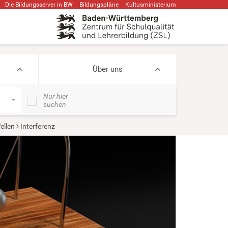
Die Bildungsserver in BW
Bildungspläne
Kultusministerium
Über uns
Nur hier
suchen
ellen
Interferenz