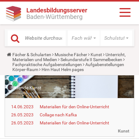
Landesbildungsserver
Baden-Württemberg
Fach wählen
Schulstufe wäh
Y
Fächer & Schularten
Musische Fächer
Kunst
Unterricht,
o
Materialien und Medien
Sekundarstufe II Sammelbecken
u
Fachpraktische Aufgabenstellungen
Aufgabenstellungen
a
Körper-Raum
Hirn Haut Helm pages
r
e
h
e
r
e
:
14.06.2023
Materialien für den Online-Unterricht
26.05.2023
Collage nach Kafka
26.05.2023
Materialien für den Online-Unterricht
Kunst