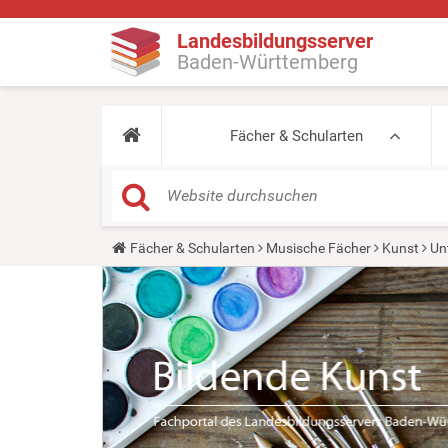
Landesbildungsserver
Baden-Württemberg
Fächer & Schularten
Y
Fächer & Schularten
Musische Fächer
Kunst
Un
o
u
a
r
e
h
e
r
e
: