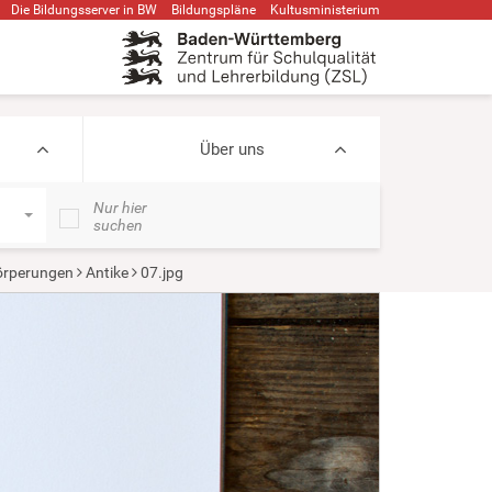
Die Bildungsserver in BW
Bildungspläne
Kultusministerium
Über uns
Nur hier
suchen
örperungen
Antike
07.jpg