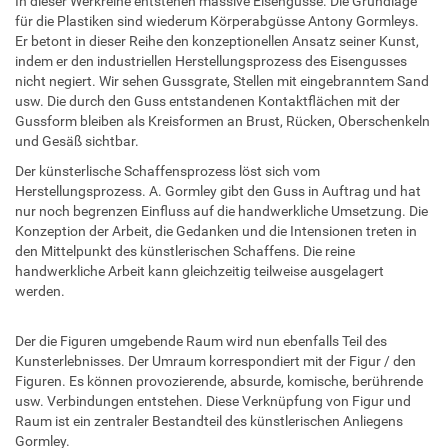
In dieser Werkreihe entstehen massive Eisengüsse. Die Grundlage
für die Plastiken sind wiederum Körperabgüsse Antony Gormleys.
Er betont in dieser Reihe den konzeptionellen Ansatz seiner Kunst,
indem er den industriellen Herstellungsprozess des Eisengusses
nicht negiert. Wir sehen Gussgrate, Stellen mit eingebranntem Sand
usw. Die durch den Guss entstandenen Kontaktflächen mit der
Gussform bleiben als Kreisformen an Brust, Rücken, Oberschenkeln
und Gesäß sichtbar.
Der künsterlische Schaffensprozess löst sich vom
Herstellungsprozess. A. Gormley gibt den Guss in Auftrag und hat
nur noch begrenzen Einfluss auf die handwerkliche Umsetzung. Die
Konzeption der Arbeit, die Gedanken und die Intensionen treten in
den Mittelpunkt des künstlerischen Schaffens. Die reine
handwerkliche Arbeit kann gleichzeitig teilweise ausgelagert
werden.
Der die Figuren umgebende Raum wird nun ebenfalls Teil des
Kunsterlebnisses. Der Umraum korrespondiert mit der Figur / den
Figuren. Es können provozierende, absurde, komische, berührende
usw. Verbindungen entstehen. Diese Verknüpfung von Figur und
Raum ist ein zentraler Bestandteil des künstlerischen Anliegens
Gormley.