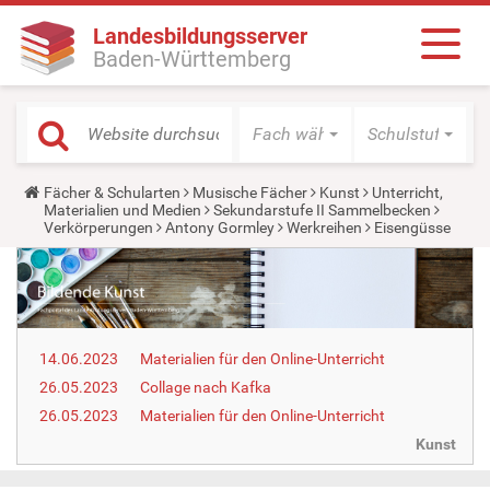
Landesbildungsserver
Baden-Württemberg
Fach wählen
Schulstufe wäh
Y
Fächer & Schularten
Musische Fächer
Kunst
Unterricht,
o
Materialien und Medien
Sekundarstufe II Sammelbecken
u
Verkörperungen
Antony Gormley
Werkreihen
Eisengüsse
a
r
e
h
e
r
e
14.06.2023
Materialien für den Online-Unterricht
:
26.05.2023
Collage nach Kafka
26.05.2023
Materialien für den Online-Unterricht
Kunst