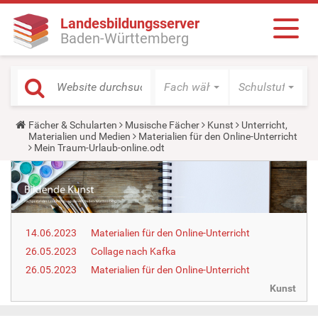
Landesbildungsserver
Baden-Württemberg
Fach wählen
Schulstufe wäh
Y
Fächer & Schularten
Musische Fächer
Kunst
Unterricht,
o
Materialien und Medien
Materialien für den Online-Unterricht
u
Mein Traum-Urlaub-online.odt
a
r
e
h
e
r
e
14.06.2023
Materialien für den Online-Unterricht
:
26.05.2023
Collage nach Kafka
26.05.2023
Materialien für den Online-Unterricht
Kunst