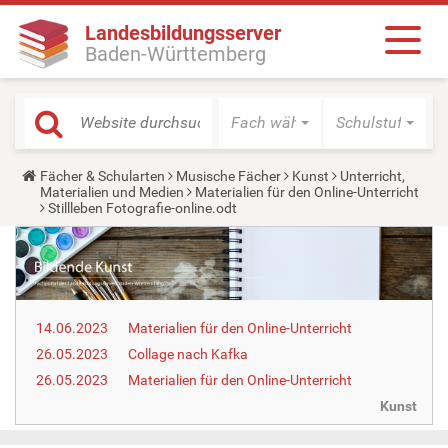
Landesbildungsserver
Baden-Württemberg
Fach wählen
Schulstufe wäh
Y
Fächer & Schularten
Musische Fächer
Kunst
Unterricht,
o
Materialien und Medien
Materialien für den Online-Unterricht
u
Stillleben Fotografie-online.odt
a
r
e
h
e
r
e
14.06.2023
Materialien für den Online-Unterricht
:
26.05.2023
Collage nach Kafka
26.05.2023
Materialien für den Online-Unterricht
Kunst