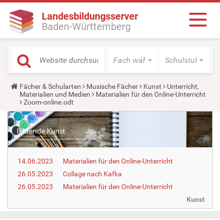
Landesbildungsserver
Baden-Württemberg
Fach wählen
Schulstufe wäh
Y
Fächer & Schularten
Musische Fächer
Kunst
Unterricht,
o
Materialien und Medien
Materialien für den Online-Unterricht
u
Zoom-online.odt
a
r
e
h
e
r
e
14.06.2023
Materialien für den Online-Unterricht
:
26.05.2023
Collage nach Kafka
26.05.2023
Materialien für den Online-Unterricht
Kunst