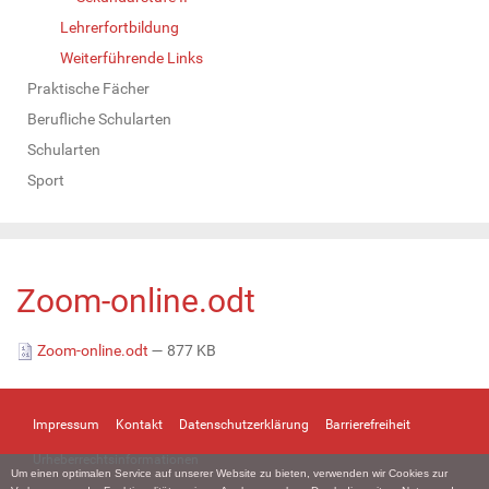
Lehrerfortbildung
Weiterführende Links
Praktische Fächer
Berufliche Schularten
Schularten
Sport
Zoom-online.odt
Zoom-online.odt
— 877 KB
Impressum
Kontakt
Datenschutzerklärung
Barrierefreiheit
Urheberrechtsinformationen
Um einen optimalen Service auf unserer Website zu bieten, verwenden wir Cookies zur