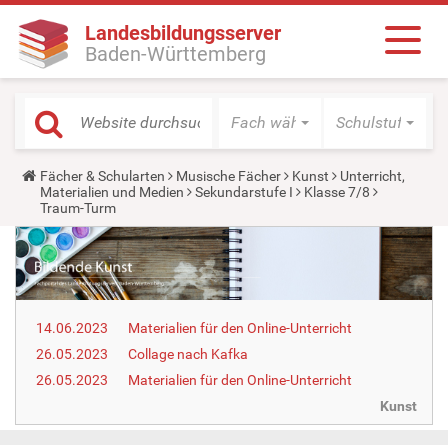
Landesbildungsserver
Baden-Württemberg
Fach wählen
Schulstufe wäh
Y
Fächer & Schularten
Musische Fächer
Kunst
Unterricht,
o
Materialien und Medien
Sekundarstufe I
Klasse 7/8
u
Traum-Turm
a
r
e
h
e
r
e
14.06.2023
Materialien für den Online-Unterricht
:
26.05.2023
Collage nach Kafka
26.05.2023
Materialien für den Online-Unterricht
Kunst