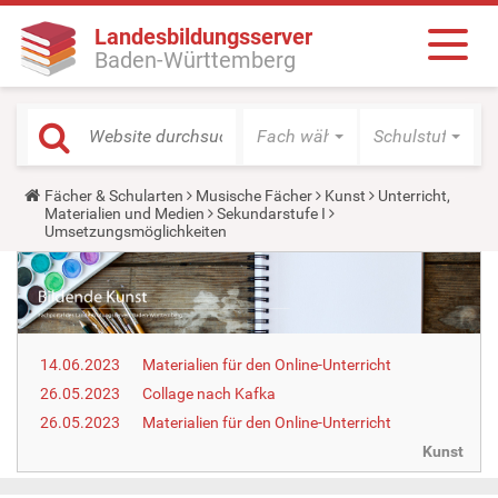
Landesbildungsserver
Baden-Württemberg
Fach wählen
Schulstufe wäh
Y
Fächer & Schularten
Musische Fächer
Kunst
Unterricht,
o
Materialien und Medien
Sekundarstufe I
u
Umsetzungsmöglichkeiten
a
r
e
h
e
r
e
14.06.2023
Materialien für den Online-Unterricht
:
26.05.2023
Collage nach Kafka
26.05.2023
Materialien für den Online-Unterricht
Kunst