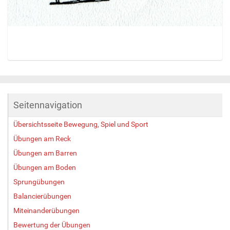
Z
e
i
g
Seitennavigation
e
B
Übersichtsseite Bewegung, Spiel und Sport
i
l
Übungen am Reck
d
Übungen am Barren
i
Übungen am Boden
n
v
Sprungübungen
o
Balancierübungen
l
l
Miteinanderübungen
e
Bewertung der Übungen
r