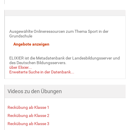
G
r
ö
ß
e
Ausgewählte Onlineressourcen zum Thema Sport in der
…
Grundschule
ELIXIER ist die Metadatenbank der Landesbildungsserver und
des Deutschen Bildungsservers.
über Elixier...
Erweiterte Suche in der Datenbank...
Videos zu den Übungen
Reckübung ab Klasse 1
Reckübung ab Klasse 2
Reckübung ab Klasse 3