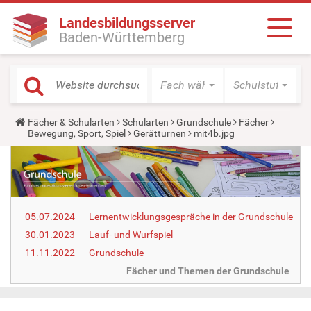
Landesbildungsserver
Baden-Württemberg
Fach wählen
Schulstufe wäh
Y
Fächer & Schularten
Schularten
Grundschule
Fächer
o
Bewegung, Sport, Spiel
Gerätturnen
mit4b.jpg
u
a
r
e
h
e
r
05.07.2024
Lernentwicklungsgespräche in der Grundschule
e
:
30.01.2023
Lauf- und Wurfspiel
11.11.2022
Grundschule
Fächer und Themen der Grundschule