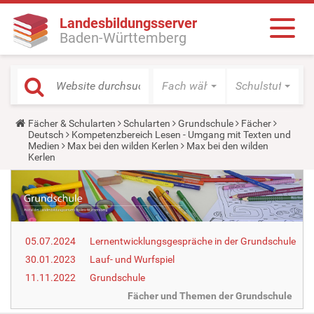
Landesbildungsserver
Baden-Württemberg
Fach wählen
Schulstufe wäh
Y
Fächer & Schularten
Schularten
Grundschule
Fächer
o
Deutsch
Kompetenzbereich Lesen - Umgang mit Texten und
u
Medien
Max bei den wilden Kerlen
Max bei den wilden
a
Kerlen
r
e
h
e
r
e
:
05.07.2024
Lernentwicklungsgespräche in der Grundschule
30.01.2023
Lauf- und Wurfspiel
11.11.2022
Grundschule
Fächer und Themen der Grundschule