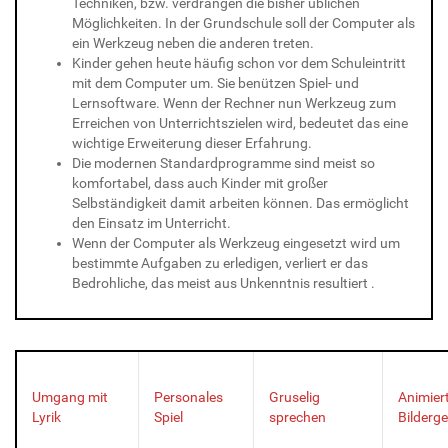
Techniken, bzw. verdrängen die bisher üblichen
Möglichkeiten. In der Grundschule soll der Computer als
ein Werkzeug neben die anderen treten.
Kinder gehen heute häufig schon vor dem Schuleintritt
mit dem Computer um. Sie benützen Spiel- und
Lernsoftware. Wenn der Rechner nun Werkzeug zum
Erreichen von Unterrichtszielen wird, bedeutet das eine
wichtige Erweiterung dieser Erfahrung.
Die modernen Standardprogramme sind meist so
komfortabel, dass auch Kinder mit großer
Selbständigkeit damit arbeiten können. Das ermöglicht
den Einsatz im Unterricht.
Wenn der Computer als Werkzeug eingesetzt wird um
bestimmte Aufgaben zu erledigen, verliert er das
Bedrohliche, das meist aus Unkenntnis resultiert .
Umgang mit
Personales
Gruselig
Animier
Lyrik
Spiel
sprechen
Bilderg