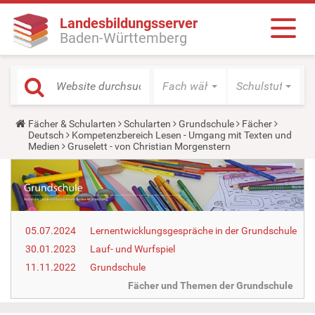
Landesbildungsserver
Baden-Württemberg
Fach wählen
Schulstufe wäh
Y
Fächer & Schularten
Schularten
Grundschule
Fächer
o
Deutsch
Kompetenzbereich Lesen - Umgang mit Texten und
u
Medien
Gruselett - von Christian Morgenstern
a
r
e
h
e
r
e
05.07.2024
Lernentwicklungsgespräche in der Grundschule
:
30.01.2023
Lauf- und Wurfspiel
11.11.2022
Grundschule
Fächer und Themen der Grundschule