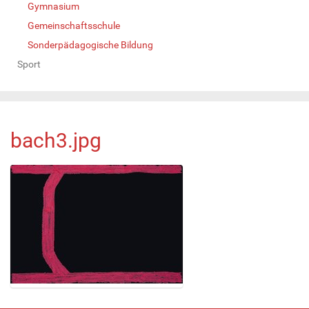
Gymnasium
Gemeinschaftsschule
Sonderpädagogische Bildung
Sport
bach3.jpg
Z
e