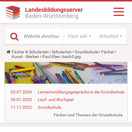
Landesbildungsserver
Baden-Württemberg
Fach wählen
Schulstufe wäh
Y
Fächer & Schularten
Schularten
Grundschule
Fächer
o
Kunst - Werken
Paul Klee
bach3.jpg
u
a
r
e
h
e
r
05.07.2024
Lernentwicklungsgespräche in der Grundschule
e
:
30.01.2023
Lauf- und Wurfspiel
11.11.2022
Grundschule
Fächer und Themen der Grundschule