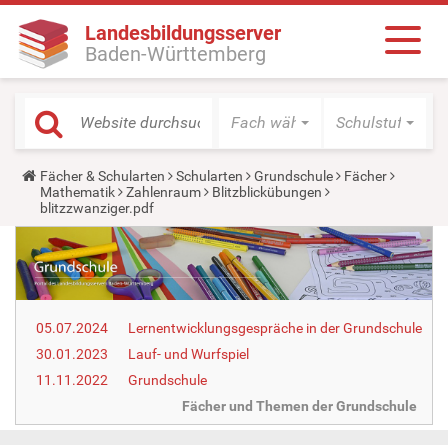
Landesbildungsserver
Baden-Württemberg
Fach wählen
Schulstufe wäh
Y
Fächer & Schularten
Schularten
Grundschule
Fächer
o
Mathematik
Zahlenraum
Blitzblickübungen
u
blitzzwanziger.pdf
a
r
e
h
e
r
e
05.07.2024
Lernentwicklungsgespräche in der Grundschule
:
30.01.2023
Lauf- und Wurfspiel
11.11.2022
Grundschule
Fächer und Themen der Grundschule