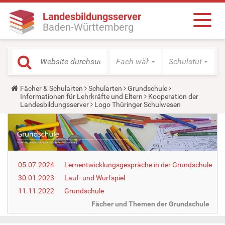
Landesbildungsserver
Baden-Württemberg
Fach wählen
Schulstufe wäh
Y
Fächer & Schularten
Schularten
Grundschule
o
Informationen für Lehrkräfte und Eltern
Kooperation der
u
Landesbildungsserver
Logo Thüringer Schulwesen
a
r
e
h
e
r
e
05.07.2024
Lernentwicklungsgespräche in der Grundschule
:
30.01.2023
Lauf- und Wurfspiel
11.11.2022
Grundschule
Fächer und Themen der Grundschule