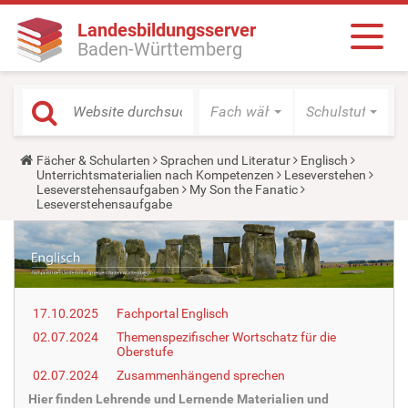
Landesbildungsserver
Baden-Württemberg
Fach wählen
Schulstufe wäh
Y
Fächer & Schularten
Sprachen und Literatur
Englisch
o
Unterrichtsmaterialien nach Kompetenzen
Leseverstehen
u
Leseverstehensaufgaben
My Son the Fanatic
a
Leseverstehensaufgabe
r
e
h
e
r
e
:
17.10.2025
Fachportal Englisch
02.07.2024
Themenspezifischer Wortschatz für die
Oberstufe
02.07.2024
Zusammenhängend sprechen
Hier finden Lehrende und Lernende Materialien und