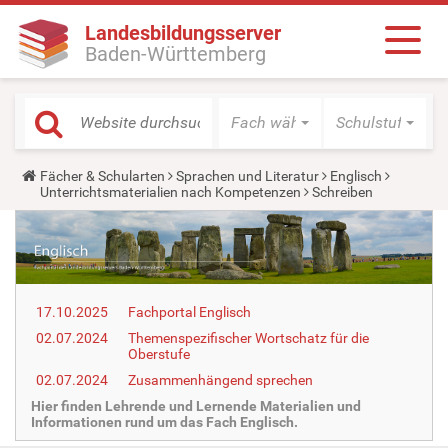
Landesbildungsserver
Baden-Württemberg
Fach wählen
Schulstufe wäh
Y
Fächer & Schularten
Sprachen und Literatur
Englisch
o
Unterrichtsmaterialien nach Kompetenzen
Schreiben
u
a
r
e
h
e
r
17.10.2025
Fachportal Englisch
e
:
02.07.2024
Themenspezifischer Wortschatz für die
Oberstufe
02.07.2024
Zusammenhängend sprechen
Hier finden Lehrende und Lernende Materialien und
Informationen rund um das Fach Englisch.