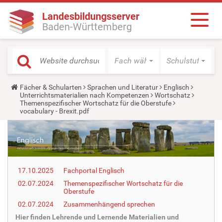
Landesbildungsserver
Baden-Württemberg
Fach wählen
Schulstufe wäh
Y
Fächer & Schularten
Sprachen und Literatur
Englisch
o
Unterrichtsmaterialien nach Kompetenzen
Wortschatz
u
Themenspezifischer Wortschatz für die Oberstufe
a
vocabulary - Brexit.pdf
r
e
h
e
r
e
:
17.10.2025
Fachportal Englisch
02.07.2024
Themenspezifischer Wortschatz für die
Oberstufe
02.07.2024
Zusammenhängend sprechen
Hier finden Lehrende und Lernende Materialien und