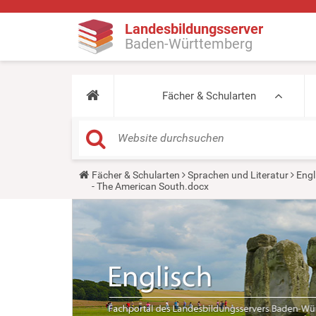
Landesbildungsserver
Baden-Württemberg
Fächer & Schularten
Y
Fächer & Schularten
Sprachen und Literatur
Engl
o
- The American South.docx
u
a
r
e
h
e
r
e
: