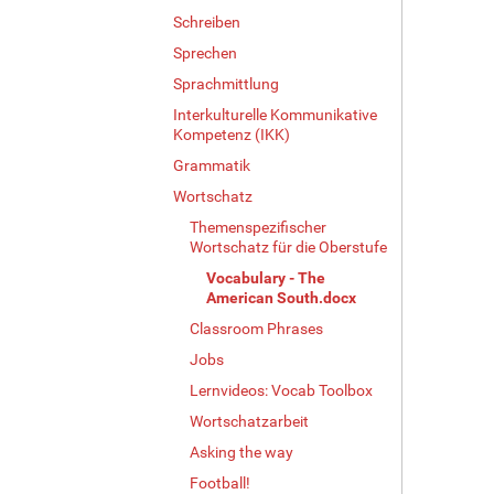
Schreiben
Sprechen
Sprachmittlung
Interkulturelle Kommunikative
Kompetenz (IKK)
Grammatik
Wortschatz
Themenspezifischer
Wortschatz für die Oberstufe
Vocabulary - The
American South.docx
Classroom Phrases
Jobs
Lernvideos: Vocab Toolbox
Wortschatzarbeit
Asking the way
Football!