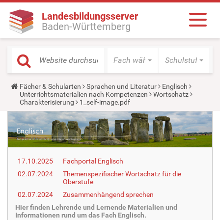
Landesbildungsserver
Baden-Württemberg
Fach wählen
Schulstufe wäh
Y
Fächer & Schularten
Sprachen und Literatur
Englisch
o
Unterrichtsmaterialien nach Kompetenzen
Wortschatz
u
Charakterisierung
1_self-image.pdf
a
r
e
h
e
r
e
17.10.2025
Fachportal Englisch
:
02.07.2024
Themenspezifischer Wortschatz für die
Oberstufe
02.07.2024
Zusammenhängend sprechen
Hier finden Lehrende und Lernende Materialien und
Informationen rund um das Fach Englisch.