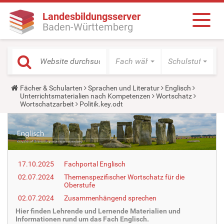
Landesbildungsserver
Baden-Württemberg
Fach wählen
Schulstufe wäh
Y
Fächer & Schularten
Sprachen und Literatur
Englisch
o
Unterrichtsmaterialien nach Kompetenzen
Wortschatz
u
Wortschatzarbeit
Politik.key.odt
a
r
e
h
e
r
e
17.10.2025
Fachportal Englisch
:
02.07.2024
Themenspezifischer Wortschatz für die
Oberstufe
02.07.2024
Zusammenhängend sprechen
Hier finden Lehrende und Lernende Materialien und
Informationen rund um das Fach Englisch.