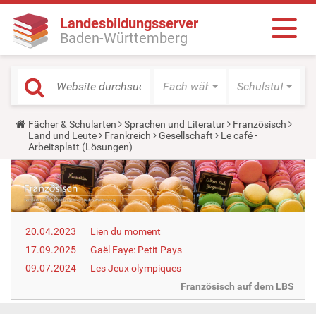
Landesbildungsserver
Baden-Württemberg
Fach wählen
Schulstufe wäh
Y
Fächer & Schularten
Sprachen und Literatur
Französisch
o
Land und Leute
Frankreich
Gesellschaft
Le café -
u
Arbeitsplatt (Lösungen)
a
r
e
h
e
r
e
20.04.2023
Lien du moment
:
17.09.2025
Gaël Faye: Petit Pays
09.07.2024
Les Jeux olympiques
Französisch auf dem LBS