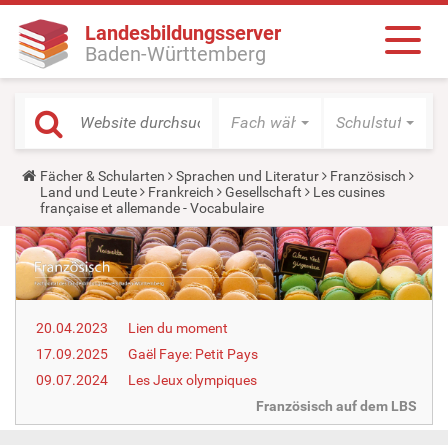
Landesbildungsserver
Baden-Württemberg
Fach wählen
Schulstufe wäh
Y
Fächer & Schularten
Sprachen und Literatur
Französisch
o
Land und Leute
Frankreich
Gesellschaft
Les cusines
u
française et allemande - Vocabulaire
a
r
e
h
e
r
e
20.04.2023
Lien du moment
:
17.09.2025
Gaël Faye: Petit Pays
09.07.2024
Les Jeux olympiques
Französisch auf dem LBS