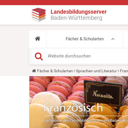
Landesbildungsserver
Baden-Württemberg
Fächer & Schularten
Y
Fächer & Schularten
Sprachen und Literatur
Fran
o
u
a
r
e
h
e
r
e
: