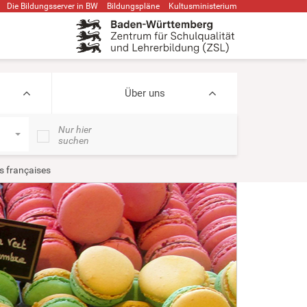
Die Bildungsserver in BW
Bildungspläne
Kultusministerium
Über uns
Nur hier
suchen
s françaises