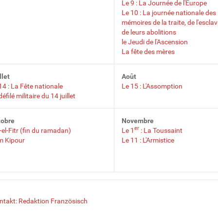
Le 9 : La Journée de l'Europe
Le 10 : La journée nationale des
mémoires de la traite, de l'escla
de leurs abolitions
le Jeudi de l'Ascension
La fête des mères
llet
Août
14 : La Fête nationale
Le 15 : L'Assomption
défilé militaire du 14 juillet
tobre
Novembre
er
-el-Fitr (fin du ramadan)
Le 1
: La Toussaint
m Kipour
Le 11 : L'Armistice
ntakt: Redaktion Französisch