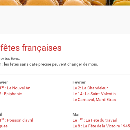
fêtes françaises
ur les liens.
n : les fêtes sans date précise peuvent changer de mois.
vier
Février
er
1
: Le Nouvel An
Le 2: La Chandeleur
6 : Epiphanie
Le 14 : La Saint-Valentin
Le Carnaval, Mardi Gras
il
Mai
er
er
1
: Poisson d'avril
Le 1
: La Fête du travail
ques
Le 8 : La Fête de la Victoire 1945