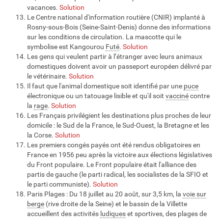
vacances.
Solution
Le Centre national d'information routière (CNIR) implanté à
Rosny-sous-Bois (Seine-Saint-Denis) donne des informations
sur les conditions de circulation. La mascotte qui le
symbolise est Kangourou
Futé
.
Solution
Les gens qui veulent partir à l’étranger avec leurs animaux
domestiques doivent avoir un passeport européen délivré par
le vétérinaire.
Solution
Il faut que l'animal domestique soit identifié par une
puce
électronique ou un tatouage lisible et qu'il soit
vacciné
contre
la
rage
.
Solution
Les Français privilégient les destinations plus proches de leur
domicile : le Sud de la France, le Sud-Ouest, la Bretagne et les
la Corse.
Solution
Les premiers congés payés ont été rendus obligatoires en
France en 1956 peu après la victoire aux élections législatives
du Front populaire. Le Front populaire était l'alliance des
partis de gauche (le parti radical, les socialistes de la SFIO et
le parti communiste).
Solution
Paris Plages : Du 18 juillet au 20 août, sur 3,5 km, la
voie sur
berge
(rive droite de la Seine) et le bassin de la Villette
accueillent des activités
ludiques
et sportives, des plages de