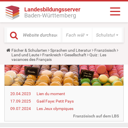
Landesbildungsserver
Baden-Württemberg
Fach wählen
Schulstufe wäh
Y
Fächer & Schularten
Sprachen und Literatur
Französisch
o
Land und Leute
Frankreich
Gesellschaft
Quiz : Les
u
vacances des Français
a
r
e
h
e
r
e
20.04.2023
Lien du moment
:
17.09.2025
Gaël Faye: Petit Pays
09.07.2024
Les Jeux olympiques
Französisch auf dem LBS