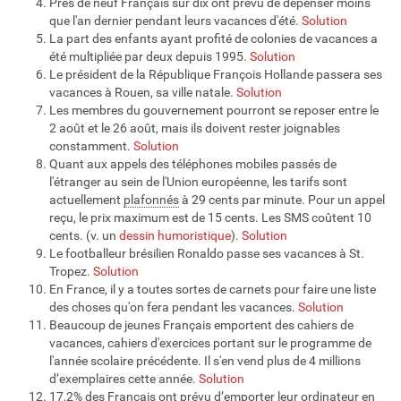
Près de neuf Français sur dix ont prévu de dépenser moins
que l'an dernier pendant leurs vacances d'été.
Solution
La part des enfants ayant profité de colonies de vacances a
été multipliée par deux depuis 1995.
Solution
Le président de la République François Hollande passera ses
vacances à Rouen, sa ville natale.
Solution
Les membres du gouvernement pourront se reposer entre le
2 août et le 26 août, mais ils doivent rester joignables
constamment.
Solution
Quant aux appels des téléphones mobiles passés de
l'étranger au sein de l'Union européenne, les tarifs sont
actuellement
plafonnés
à 29 cents par minute. Pour un appel
reçu, le prix maximum est de 15 cents. Les SMS coûtent 10
cents. (v. un
dessin humoristique
).
Solution
Le footballeur brésilien Ronaldo passe ses vacances à St.
Tropez.
Solution
En France, il y a toutes sortes de carnets pour faire une liste
des choses qu'on fera pendant les vacances.
Solution
Beaucoup de jeunes Français emportent des cahiers de
vacances, cahiers d'exercices portant sur le programme de
l'année scolaire précédente. Il s'en vend plus de 4 millions
d’exemplaires cette année.
Solution
17,2% des Français ont prévu d’emporter leur ordinateur en