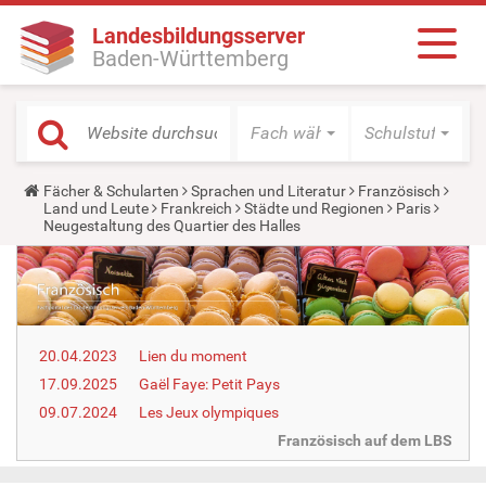
Landesbildungsserver
Baden-Württemberg
Fach wählen
Schulstufe wäh
Y
Fächer & Schularten
Sprachen und Literatur
Französisch
o
Land und Leute
Frankreich
Städte und Regionen
Paris
u
Neugestaltung des Quartier des Halles
a
r
e
h
e
r
e
20.04.2023
Lien du moment
:
17.09.2025
Gaël Faye: Petit Pays
09.07.2024
Les Jeux olympiques
Französisch auf dem LBS