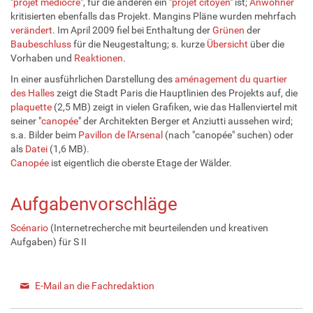
"
projet médiocre
", für die anderen ein "
projet citoyen
" ist;
Anwohner
kritisierten ebenfalls das Projekt. Mangins Pläne wurden mehrfach
verändert
. Im April 2009 fiel bei Enthaltung der
Grünen
der
Baubeschluss
für die Neugestaltung; s. kurze
Übersicht
über die
Vorhaben und
Reaktionen
.
In einer ausführlichen Darstellung des
aménagement du quartier
des Halles
zeigt die Stadt Paris die Hauptlinien des Projekts auf, die
plaquette
(2,5 MB) zeigt in vielen Grafiken, wie das Hallenviertel mit
seiner "
canopée
" der Architekten Berger et Anziutti aussehen wird;
s.a. Bilder beim
Pavillon de l'Arsenal
(nach "canopée" suchen) oder
als
Datei
(1,6 MB).
Canopée
ist eigentlich die oberste Etage der Wälder.
Aufgabenvorschläge
Scénario
(Internetrecherche mit beurteilenden und kreativen
Aufgaben) für S II
E-Mail an die Fachredaktion