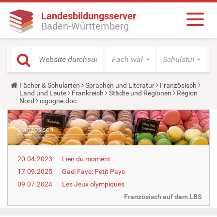
Landesbildungsserver
Baden-Württemberg
Fach wählen
Schulstufe wäh
Y
Fächer & Schularten
Sprachen und Literatur
Französisch
o
Land und Leute
Frankreich
Städte und Regionen
Région
u
Nord
cigogne.doc
a
r
e
h
e
r
e
20.04.2023
Lien du moment
:
17.09.2025
Gaël Faye: Petit Pays
09.07.2024
Les Jeux olympiques
Französisch auf dem LBS