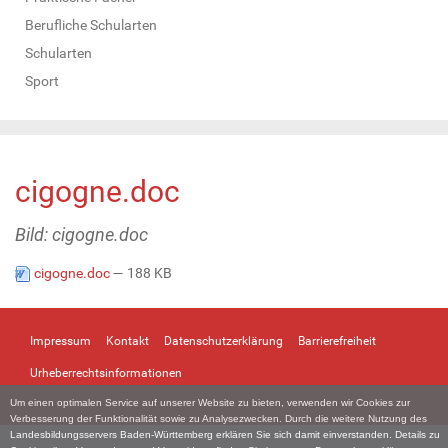
Berufliche Schularten
Schularten
Sport
cigogne.doc
Bild: cigogne.doc
cigogne.doc
— 188 KB
Impressum
Kontakt
Datenschutzerklärung
Barrierefreiheit
Urheberrechtsinformationen
Um einen optimalen Service auf unserer Website zu bieten, verwenden wir Cookies zur
Verbesserung der Funktionalität sowie zu Analysezwecken. Durch die weitere Nutzung des
Landesbildungsservers Baden-Württemberg erklären Sie sich damit einverstanden. Details zu