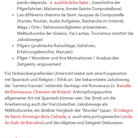
pendu-dépendu - s.
ausführliche Seite
-, Geschichte der
Pilgerfahrten, Matamore, Année Sainte Compostellane)
Les différents chemins de Saint Jacques de Compostelle
(Karten, Routen, Audio-Aufgaben, Recherche im Internet,
Wege / Orte / Sehenswürdigkeiten präsentieren,
Weltkulturerbe der Unesco, Via Lactea, Tourismus zerstört die
Jakobswege)
Pilgern (praktische Ratschläge, Gefahren,
Erfahrungsberichte, Wanzen)
Pilger / Wanderer und ihre Motivationen / Analyse des
Zeitgeists, engouement
Für fächerübergreifenden Unterricht bietet sich eine Kooperation
mit Spanisch und Religion / Ethik an. Der bekannteste Jakobsweg,
der "camino francés" verbindet Santiago mit Roncevaux (s.
Bataille
de Roncevaux
;
Chanson de Roland
. Anknüpfungspunkte
allgemeiner Art mit Spanisch können sein: Der Streit um die
Anerkennung auch der französischen Jakobswege als
Weltkulturerbe, ein direkter Vergleich der "Wunder" (span.:
El milagro
de Santo Domingo de la Calzada
; s. auch eine portugiesische
Lenda
do Galo de Barcelos
) und die religiöse und Zeitgeist-Diskussion.