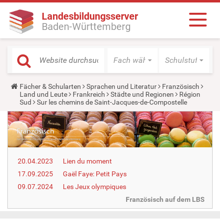
Landesbildungsserver
Baden-Württemberg
Fach wählen
Schulstufe wäh
Y
Fächer & Schularten
Sprachen und Literatur
Französisch
o
Land und Leute
Frankreich
Städte und Regionen
Région
u
Sud
Sur les chemins de Saint-Jacques-de-Compostelle
a
r
e
h
e
r
e
20.04.2023
Lien du moment
:
17.09.2025
Gaël Faye: Petit Pays
09.07.2024
Les Jeux olympiques
Französisch auf dem LBS