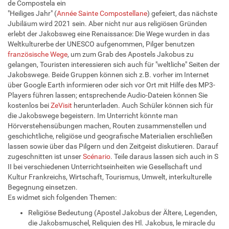
de Compostela ein
"Heiliges Jahr" (
Année Sainte Compostellane
) gefeiert, das nächste
Jubiläum wird 2021 sein. Aber nicht nur aus religiösen Gründen
erlebt der Jakobsweg eine Renaissance: Die Wege wurden in das
Weltkulturerbe der UNESCO aufgenommen, Pilger benutzen
französische Wege
, um zum Grab des Apostels Jakobus zu
gelangen, Touristen interessieren sich auch für "weltliche" Seiten der
Jakobswege. Beide Gruppen können sich z.B. vorher im Internet
über Google Earth informieren oder sich vor Ort mit Hilfe des MP3-
Players führen lassen; entsprechende Audio-Dateien können Sie
kostenlos bei
ZeVisit
herunterladen. Auch Schüler können sich für
die Jakobswege begeistern. Im Unterricht könnte man
Hörverstehensübungen machen, Routen zusammenstellen und
geschichtliche, religiöse und geografische Materialien erschließen
lassen sowie über das Pilgern und den Zeitgeist diskutieren. Darauf
zugeschnitten ist unser
Scénario
. Teile daraus lassen sich auch in S
II bei verschiedenen Unterrichtseinheiten wie Gesellschaft und
Kultur Frankreichs, Wirtschaft, Tourismus, Umwelt, interkulturelle
Begegnung einsetzen.
Es widmet sich folgenden Themen:
Religiöse Bedeutung (Apostel Jakobus der Ältere, Legenden,
die Jakobsmuschel, Reliquien des Hl. Jakobus, le miracle du