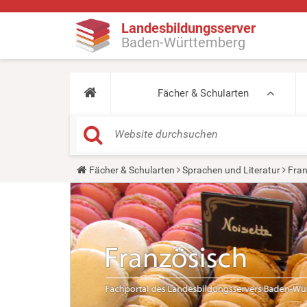
Landesbildungsserver
Baden-Württemberg
Fächer & Schularten
Y
Fächer & Schularten
Sprachen und Literatur
Fran
o
u
a
r
e
h
e
r
e
: