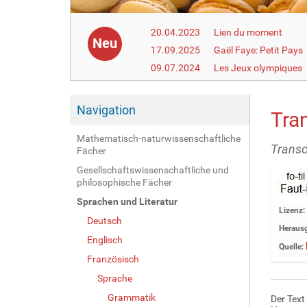
20.04.2023
Lien du moment
Neu
17.09.2025
Gaël Faye: Petit Pays
09.07.2024
Les Jeux olympiques
Navigation
Tra
Mathematisch-naturwissenschaftliche
Transcr
Fächer
Gesellschaftswissenschaftliche und
philosophische Fächer
Sprachen und Literatur
Z
Lizenz:
Deutsch
e
Herausg
i
Englisch
Quelle:
g
Französisch
e
Sprache
B
i
Grammatik
Der Text
l