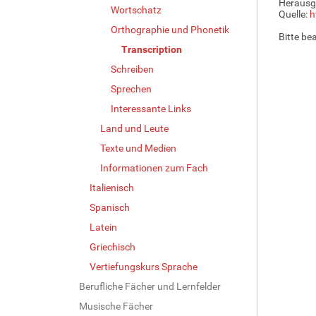
Herausg
Wortschatz
d
Quelle:
h
i
Orthographie und Phonetik
Bitte be
n
Transcription
v
Schreiben
o
l
Sprechen
l
Interessante Links
e
r
Land und Leute
G
Texte und Medien
r
Informationen zum Fach
ö
ß
Italienisch
e
Spanisch
…
Latein
Griechisch
Vertiefungskurs Sprache
Berufliche Fächer und Lernfelder
Musische Fächer