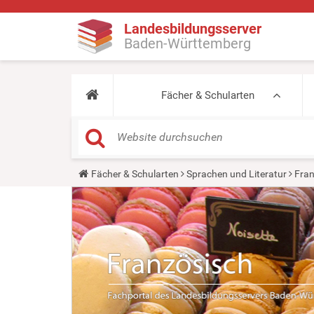
Landesbildungsserver
Baden-Württemberg
Fächer & Schularten
Y
Fächer & Schularten
Sprachen und Literatur
Fran
o
u
a
r
e
h
e
r
e
: