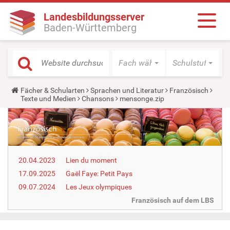
Landesbildungsserver
Baden-Württemberg
Fach wählen
Schulstufe wäh
Y
Fächer & Schularten
Sprachen und Literatur
Französisch
o
Texte und Medien
Chansons
mensonge.zip
u
a
r
e
h
e
r
20.04.2023
Lien du moment
e
:
17.09.2025
Gaël Faye: Petit Pays
09.07.2024
Les Jeux olympiques
Französisch auf dem LBS