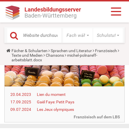
Landesbildungsserver
Baden-Württemberg
Fach wählen
Schulstufe wäh
Y
Fächer & Schularten
Sprachen und Literatur
Französisch
o
Texte und Medien
Chansons
michel-polnareff-
u
arbeitsblatt.docx
a
r
e
h
e
r
e
20.04.2023
Lien du moment
:
17.09.2025
Gaël Faye: Petit Pays
09.07.2024
Les Jeux olympiques
Französisch auf dem LBS