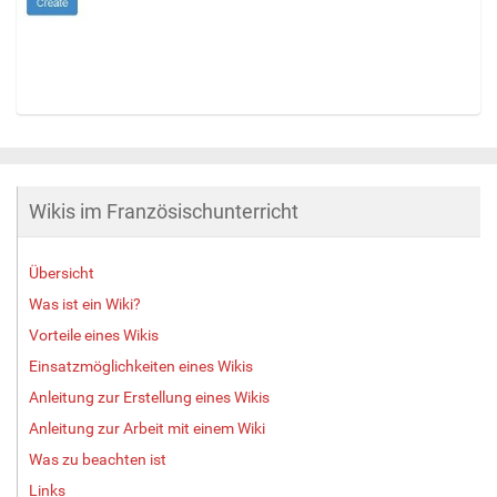
Z
e
i
g
Wikis im Französischunterricht
e
B
i
Übersicht
l
d
Was ist ein Wiki?
i
Vorteile eines Wikis
n
Einsatzmöglichkeiten eines Wikis
v
o
Anleitung zur Erstellung eines Wikis
l
Anleitung zur Arbeit mit einem Wiki
l
e
Was zu beachten ist
r
Links