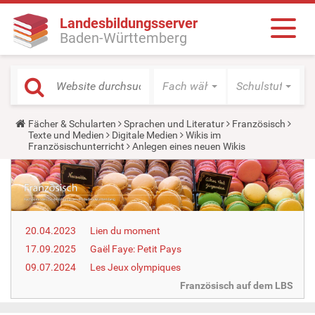
Landesbildungsserver
Baden-Württemberg
Fach wählen
Schulstufe wäh
Y
Fächer & Schularten
Sprachen und Literatur
Französisch
o
Texte und Medien
Digitale Medien
Wikis im
u
Französischunterricht
Anlegen eines neuen Wikis
a
r
e
h
e
r
e
20.04.2023
Lien du moment
:
17.09.2025
Gaël Faye: Petit Pays
09.07.2024
Les Jeux olympiques
Französisch auf dem LBS