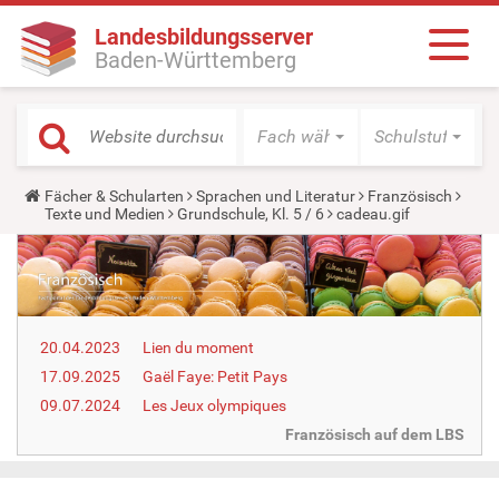
Landesbildungsserver
Baden-Württemberg
Fach wählen
Schulstufe wäh
Y
Fächer & Schularten
Sprachen und Literatur
Französisch
o
Texte und Medien
Grundschule, Kl. 5 / 6
cadeau.gif
u
a
r
e
h
e
r
20.04.2023
Lien du moment
e
:
17.09.2025
Gaël Faye: Petit Pays
09.07.2024
Les Jeux olympiques
Französisch auf dem LBS