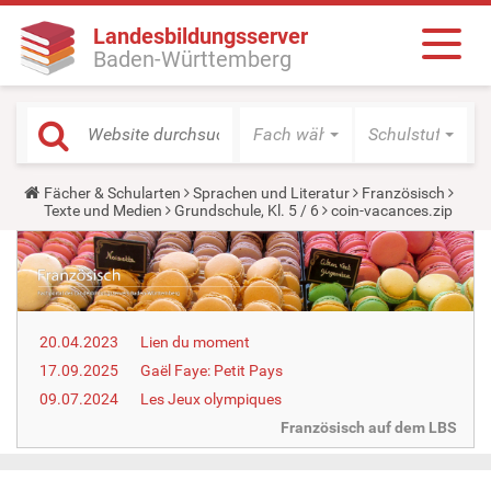
Landesbildungsserver
Baden-Württemberg
Fach wählen
Schulstufe wäh
Y
Fächer & Schularten
Sprachen und Literatur
Französisch
o
Texte und Medien
Grundschule, Kl. 5 / 6
coin-vacances.zip
u
a
r
e
h
e
r
20.04.2023
Lien du moment
e
:
17.09.2025
Gaël Faye: Petit Pays
09.07.2024
Les Jeux olympiques
Französisch auf dem LBS