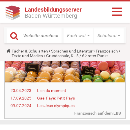
Landesbildungsserver
Baden-Württemberg
Fach wählen
Schulstufe wäh
Y
Fächer & Schularten
Sprachen und Literatur
Französisch
o
Texte und Medien
Grundschule, Kl. 5 / 6
roter Punkt
u
a
r
e
h
e
r
20.04.2023
Lien du moment
e
:
17.09.2025
Gaël Faye: Petit Pays
09.07.2024
Les Jeux olympiques
Französisch auf dem LBS