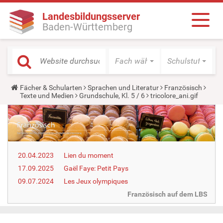
Landesbildungsserver
Baden-Württemberg
Fach wählen
Schulstufe wäh
Y
Fächer & Schularten
Sprachen und Literatur
Französisch
o
Texte und Medien
Grundschule, Kl. 5 / 6
tricolore_ani.gif
u
a
r
e
h
e
r
20.04.2023
Lien du moment
e
:
17.09.2025
Gaël Faye: Petit Pays
09.07.2024
Les Jeux olympiques
Französisch auf dem LBS